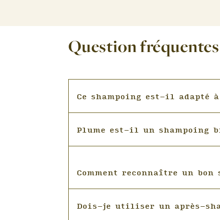
Question fréquentes
Ce shampoing est-il adapté 
Parmi la gamme de shampoins bio Coule
Plume est-il un shampoing bi
shampoing pour usage fréquent, doux e
enfants.
Oui, Plume est un shampoing sans sulfat
Comment reconnaître un bon 
glucoside, coco glucoside). L’efficaci
sans sulfate nettoie en douceur et resp
Il existe quantité de shampoings bio, 
Dois-je utiliser un après-sh
tous ne sont pas de qualité profession