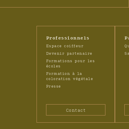
-
Navigation
Professionnels
P
Espace coiffeur
Q
Devenir partenaire
S
Formations pour les
écoles
Formation à la
coloration végétale
Presse
Contact