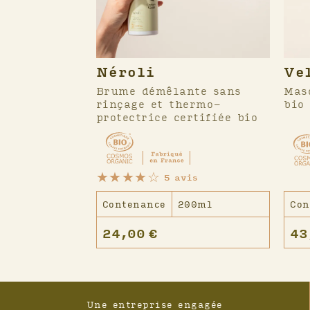
Néroli
Ve
Brume démêlante sans
Mas
rinçage et thermo-
bio
protectrice certifiée bio
★
★
★
★
☆
5 avis
Contenance
200ml
Con
24,00
€
43
Footer
Une entreprise engagée