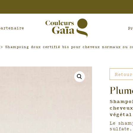
partenaire
P
>
Shampoing doux certifié bio pour cheveux normaux ou c
Retour
Plum
Shampoi
cheveux
végétal
Le sham
sulfate.