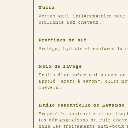
Yucca
on neutre et minimaliste, Plume est un shampoing bio qui c
n :
aux enfants de +3 ans.
Vertus anti-inflammatoire pour 
t de la douceur à l’aide d’un après-shampoing bio tel que 
e en vrac et à la recharge, chez un coiffeur partenaire Coule
brillance aux cheveux.
f comme Velours.
er votre cheveu avec la brume démêlante thermo-protectric
silicone • Formule biodégradable • Fabriqué en France
 capillaire, vous pouvez réaliser un second shampoing adap
Protéines de blé
s (Pureté), irritations du cuir chevelu (Origine).
Protège, hydrate et renforce la 
es :
s la douche pendant l’application du shampoing.
Noix de lavage
eille de shampoing avec le vrac.
oings si possible pour économiser de l’eau grâce au shampo
Fruits d'un arbre qui pousse en
appelé "arbre à savon", elles ne
chevelu.
Huile essentielle de Lavande
Propriétés apaisantes et antisep
les démangeaisons du cuir cheve
dans les traitements anti-poux 