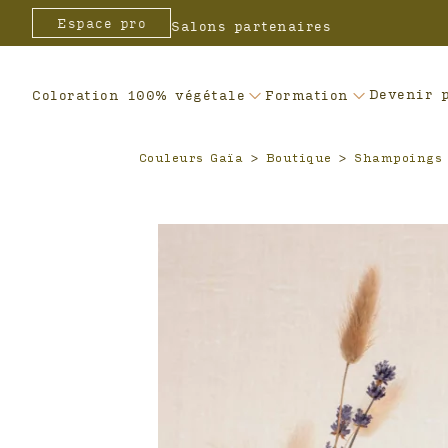
Header
Espace pro
Salons partenaires
Devenir 
Coloration 100% végétale
Formation
Couleurs Gaïa
>
Boutique
>
Shampoings