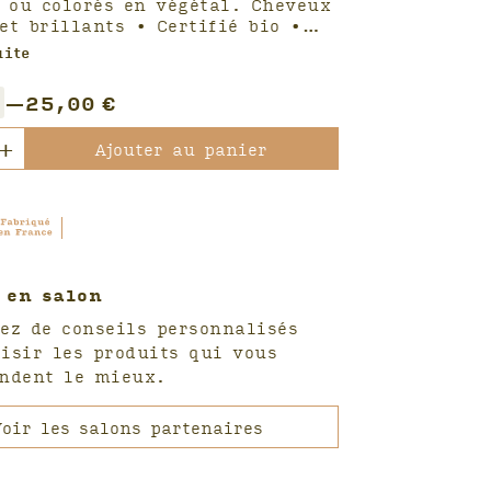
 ou colorés en végétal. Cheveux
et brillants • Certifié bio •…
uite
—
25,00
€
té
+
Ajouter au panier
oing
é
 en salon
x
ez de conseils personnalisés
ux
isir les produits qui vous
ondent le mieux.
l
oir les salons partenaires