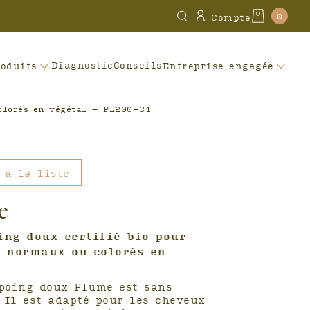
0
Compte
Diagnostic
Conseils
roduits
Entreprise engagée
olorés en végétal – PL200-C1
 à la liste
e
ng doux certifié bio pour
 normaux ou colorés en
poing doux Plume est sans
 Il est adapté pour les cheveux