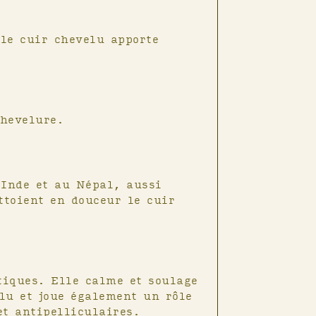
onvient à toute la
le cuir chevelu apporte
le baume Coton ou
urs Gaïa.
e Néroli. Selon
té : cheveux secs
chevelure.
ing sec.
 Inde et au Népal, aussi
ttoient en douceur le cuir
tiques. Elle calme et soulage
lu et joue également un rôle
et antipelliculaires.