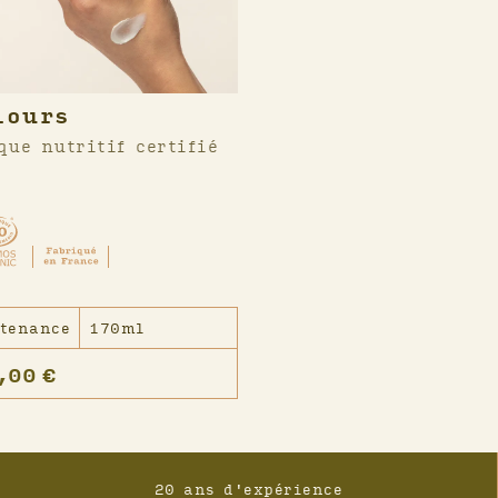
lours
que nutritif certifié
tenance
170ml
,00
€
20 ans d'expérience