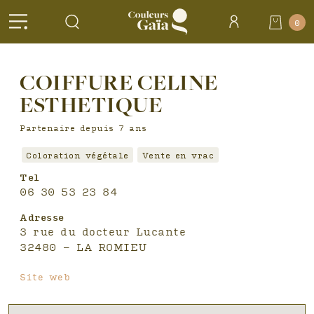
Header
0
Accueil
>
Salons
COIFFURE CELINE
partenaires >
COIFFURE
CELINE
ESTHETIQUE
ESTHETIQUE
Partenaire depuis 7 ans
Coloration végétale
Vente en vrac
Tel
06 30 53 23 84
Adresse
3 rue du docteur Lucante
32480 - LA ROMIEU
Site web