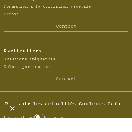
Formation à la coloration végétale
Presse
Contact
Particuliers
Questions fréquentes
Salons partenaires
Contact
Recevoir les actualités Couleurs Gaïa
Particulier
Professionnel
C
h
A