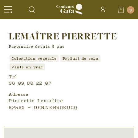
Header
0
Accueil
>
Salons
LEMAÎTRE PIERRETTE
partenaires >
LEMAÎTRE
PIERRETTE
Partenaire depuis 9 ans
Coloration végétale
Produit de soin
Vente en vrac
Tel
06 09 80 22 07
Adresse
Pierrette Lemaître
62560 - DENNEBROEUCQ