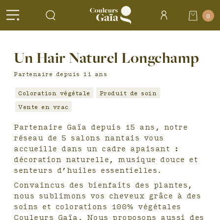
Header
0
Accueil
>
Salons
Un Hair Naturel Longchamp
partenaires >
Un Hair
Naturel
Longchamp
Partenaire depuis 11 ans
Coloration végétale
Produit de soin
Vente en vrac
Partenaire Gaïa depuis 15 ans, notre
réseau de 5 salons nantais vous
accueille dans un cadre apaisant :
décoration naturelle, musique douce et
senteurs d’huiles essentielles.
Convaincus des bienfaits des plantes,
nous sublimons vos cheveux grâce à des
soins et colorations 100% végétales
Couleurs Gaïa. Nous proposons aussi des