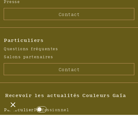
Presse
Contact
Particuliers
Questions fréquentes
Salons partenaires
Contact
Recevoir les actualités Couleurs Gaïa
Particulier
Professionnel
C
h
A
o
d
i
r