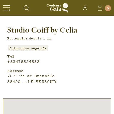
Header
0
Accueil
>
Salons
Studio Coiff by Celia
partenaires >
Studio Coiff by
Celia
Partenaire depuis 1 an
Coloration végétale
Tel
+33476524883
Adresse
727 Rte de Grenoble
38420 - LE VERSOUD