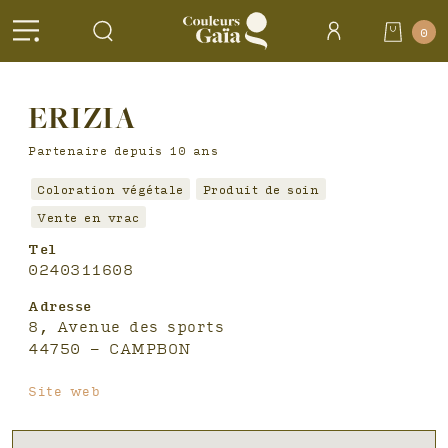
Header
0
Accueil
>
Salons
ERIZIA
partenaires >
ERIZIA
Partenaire depuis 10 ans
Coloration végétale
Produit de soin
Vente en vrac
Tel
0240311608
Adresse
8, Avenue des sports
44750 - CAMPBON
Site web