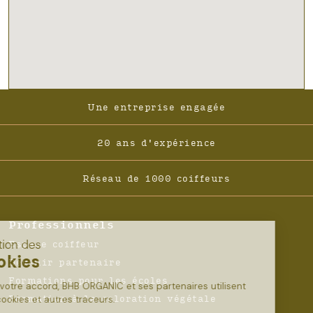
Footer
Une entreprise engagée
-
Navigation
20 ans d'expérience
Réseau de 1000 coiffeurs
Professionnels
Espace coiffeur
Devenir partenaire
Formations pour les écoles
Formation à la coloration végétale