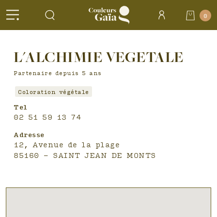
Header
0
Accueil
>
Salons
L'ALCHIMIE VEGETALE
partenaires >
L'ALCHIMIE
VEGETALE
Partenaire depuis 5 ans
Coloration végétale
Tel
02 51 59 13 74
Adresse
12, Avenue de la plage
85160 - SAINT JEAN DE MONTS