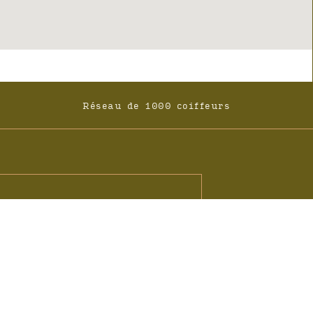
Réseau de 1000 coiffeurs
ités Couleurs Gaïa
l
ner, vous acceptez la politique de