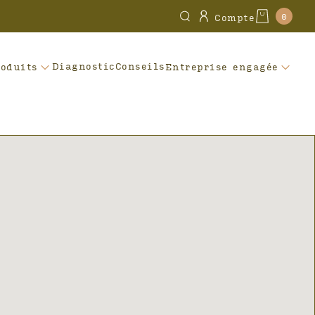
0
Compte
Diagnostic
Conseils
roduits
Entreprise engagée