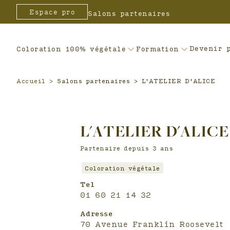
Header
Espace pro
Salons partenaires
Devenir 
Coloration 100% végétale
Formation
Accueil
>
Salons partenaires > L'ATELIER D'ALICE
L'ATELIER D'ALICE
Partenaire depuis 3 ans
Coloration végétale
Tel
01 60 21 14 32
Adresse
70 Avenue Franklin Roosevelt