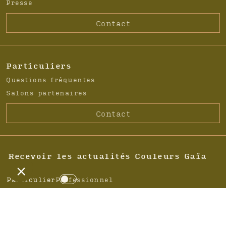
Presse
Contact
Particuliers
Questions fréquentes
Salons partenaires
Contact
Recevoir les actualités Couleurs Gaïa
Particulier
Professionnel
C
h
A
o
d
i
r