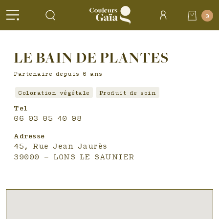
Header
0
Accueil
>
Salons
LE BAIN DE PLANTES
partenaires >
LE BAIN DE
PLANTES
Partenaire depuis 6 ans
Coloration végétale
Produit de soin
Tel
06 03 05 40 98
Adresse
45, Rue Jean Jaurès
39000 - LONS LE SAUNIER