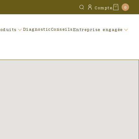
0
Compte
Diagnostic
Conseils
roduits
Entreprise engagée