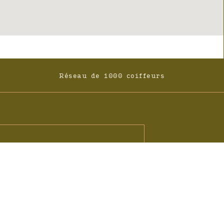
Réseau de 1000 coiffeurs
ités Couleurs Gaïa
l
ner, vous acceptez la politique de