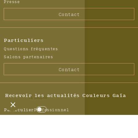
Presse
Contact
Particuliers
Questions fréquentes
Salons partenaires
Contact
Recevoir les actualités Couleurs Gaïa
Particulier
Professionnel
C
h
A
o
d
i
r