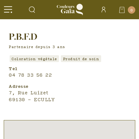
Header
0
Accueil
>
Salons
P.B.F.D
partenaires >
P.B.F.D
Partenaire depuis 3 ans
Coloration végétale
Produit de soin
Tel
04 78 33 56 22
Adresse
7, Rue Luizet
69130 - ECULLY